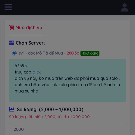
Powered by
Mua dịch vụ
Chọn Server:
sv1
- đọc Mô Tả để Mua -
280.5đ
Hoạt động
53595 -
truy cập
click
dịch vụ này ko mua trên web đc phải mua qua zalo .
anh em bấm vào link zalo phía trên để liên hệ admin
mua xu nhé
Số lượng:
(2,000 ~ 1,000,000)
Số lượng tối thiểu 2,000, tối đa 1,000,000