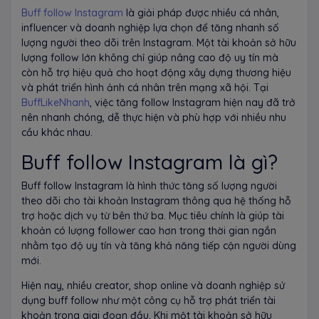
Buff follow Instagram
là giải pháp được nhiều cá nhân,
influencer và doanh nghiệp lựa chọn để tăng nhanh số
lượng người theo dõi trên Instagram. Một tài khoản sở hữu
lượng follow lớn không chỉ giúp nâng cao độ uy tín mà
còn hỗ trợ hiệu quả cho hoạt động xây dựng thương hiệu
và phát triển hình ảnh cá nhân trên mạng xã hội. Tại
BuffLikeNhanh
, việc tăng follow Instagram hiện nay đã trở
nên nhanh chóng, dễ thực hiện và phù hợp với nhiều nhu
cầu khác nhau.
Buff follow Instagram là gì?
Buff follow Instagram là hình thức tăng số lượng người
theo dõi cho tài khoản Instagram thông qua hệ thống hỗ
trợ hoặc dịch vụ từ bên thứ ba. Mục tiêu chính là giúp tài
khoản có lượng follower cao hơn trong thời gian ngắn
nhằm tạo độ uy tín và tăng khả năng tiếp cận người dùng
mới.
Hiện nay, nhiều creator, shop online và doanh nghiệp sử
dụng buff follow như một công cụ hỗ trợ phát triển tài
khoản trong giai đoạn đầu. Khi một tài khoản sở hữu