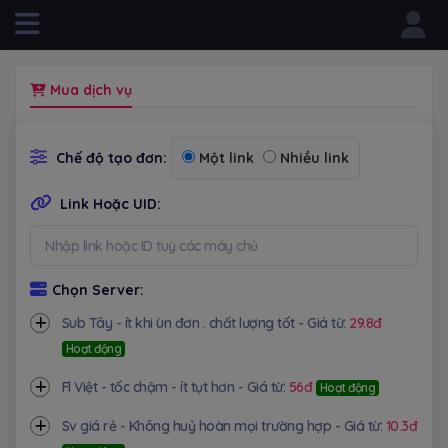
Powered by
Mua dịch vụ
Chế độ tạo đơn:
Một link
Nhiều link
Link Hoặc UID:
Chọn Server:
Sub Tây - ít khi ùn đơn . chất lượng tốt - Giá từ:
29.8đ
Hoạt động
Fl Việt - tốc chậm - ít tụt hơn - Giá từ:
56đ
Hoạt động
Sv giá rẻ - Không huỷ hoàn mọi trường hợp - Giá từ:
10.3đ