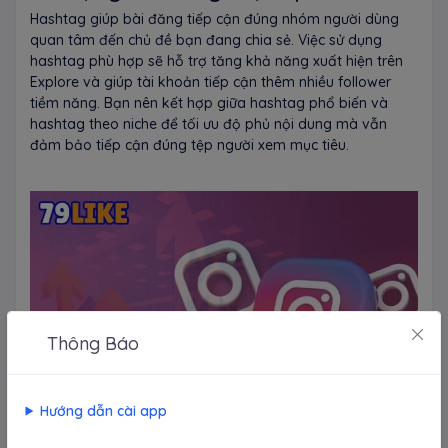
Hashtag giúp bài đăng tiếp cận đúng nhóm người dùng
quan tâm đến chủ đề bạn đang chia sẻ. Việc sử dụng
hashtag phù hợp sẽ hỗ trợ tăng khả năng xuất hiện trên
Explore và giúp tài khoản tiếp cận thêm nhiều follower
tiềm năng. Bạn nên kết hợp giữa hashtag phổ biến và
hashtag theo niche để tối ưu độ phủ nội dung mà vẫn
đảm bảo tiếp cận đúng tệp người xem mục tiêu.
Thông Báo
Hướng dẫn cài app