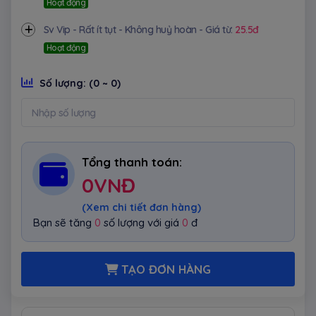
Hoạt động
Sv Vip - Rất ít tụt - Không huỷ hoàn - Giá từ:
25.5đ
Hoạt động
Số lượng:
(0 ~ 0)
Tổng thanh toán:
0
VNĐ
(Xem chi tiết đơn hàng)
Bạn sẽ tăng
0
số lượng với giá
0
đ
TẠO ĐƠN HÀNG