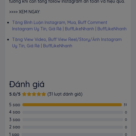
tưởng khi cần tăng follow Instagram an toàn và hiệu quả.
>>>> XEM NGAY:
Tăng Bình Luận Instagram, Mua, Buff Comment
Instagram Uy Tín, Giá Rẻ | BuffLikeNhanh | BuffLikeNhanh
Tăng View Video, Buff View Reel/Story/Ảnh Instagram
Uy Tín, Giá Rẻ | BuffLikeNhanh
Đánh giá
5.0/5
(31 lượt đánh giá)
5 sao
31
4 sao
0
3 sao
0
2 sao
0
1 sao
0