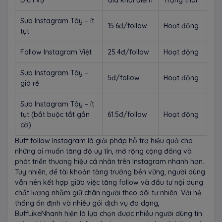
Sub Instagram Tây – ít
15.6đ/follow
Hoạt động
tụt
Follow Instagram Việt
25.4đ/follow
Hoạt động
Sub Instagram Tây –
5đ/follow
Hoạt động
giá rẻ
Sub Instagram Tây – ít
tụt (bắt buộc tắt gắn
61.5đ/follow
Hoạt động
cờ)
Buff follow Instagram là giải pháp hỗ trợ hiệu quả cho
những ai muốn tăng độ uy tín, mở rộng cộng đồng và
phát triển thương hiệu cá nhân trên Instagram nhanh hơn.
Tuy nhiên, để tài khoản tăng trưởng bền vững, người dùng
vẫn nên kết hợp giữa việc tăng follow và đầu tư nội dung
chất lượng nhằm giữ chân người theo dõi tự nhiên. Với hệ
thống ổn định và nhiều gói dịch vụ đa dạng,
BuffLikeNhanh hiện là lựa chọn được nhiều người dùng tin