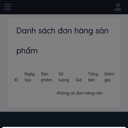
Powered by
Danh sách đơn hàng sản
phẩm
Ngày
Sản
Số
Tổng
Giảm
Trạ
ID
tạo
phẩm
lượng
Giá
tiền
giá
thái
Không có đơn hàng nào