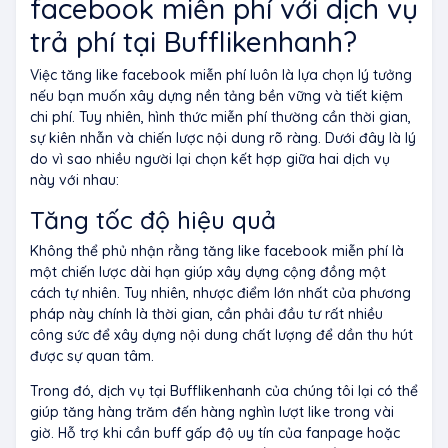
facebook miễn phí với dịch vụ
trả phí tại Bufflikenhanh?
Việc tăng like facebook miễn phí luôn là lựa chọn lý tưởng
nếu bạn muốn xây dựng nền tảng bền vững và tiết kiệm
chi phí. Tuy nhiên, hình thức miễn phí thường cần thời gian,
sự kiên nhẫn và chiến lược nội dung rõ ràng. Dưới đây là lý
do vì sao nhiều người lại chọn kết hợp giữa hai dịch vụ
này với nhau:
Tăng tốc độ hiệu quả
Không thể phủ nhận rằng tăng like facebook miễn phí là
một chiến lược dài hạn giúp xây dựng cộng đồng một
cách tự nhiên. Tuy nhiên, nhược điểm lớn nhất của phương
pháp này chính là thời gian, cần phải đầu tư rất nhiều
công sức để xây dựng nội dung chất lượng để dần thu hút
được sự quan tâm.
Trong đó, dịch vụ tại Bufflikenhanh của chúng tôi lại có thể
giúp tăng hàng trăm đến hàng nghìn lượt like trong vài
giờ. Hỗ trợ khi cần buff gấp độ uy tín của fanpage hoặc