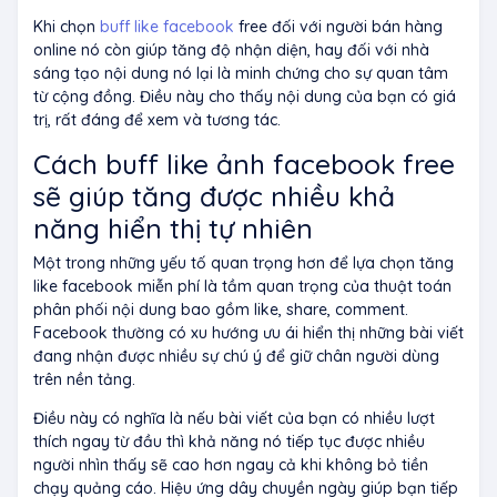
Khi chọn
buff like facebook
free
đối với người bán hàng
online nó còn giúp tăng độ nhận diện, hay đối với nhà
sáng tạo nội dung nó lại là minh chứng cho sự quan tâm
từ cộng đồng. Điều này cho thấy nội dung của bạn có giá
trị, rất đáng để xem và tương tác.
Cách buff like ảnh facebook free
sẽ giúp t
ăng được nhiều khả
năng hiển thị tự nhiên
Một trong những yếu tố quan trọng hơn để lựa chọn tăng
like facebook miễn phí là tầm quan trọng của thuật toán
phân phối nội dung bao gồm like, share, comment.
Facebook thường có xu hướng ưu ái hiển thị những bài viết
đang nhận được nhiều sự chú ý để giữ chân người dùng
trên nền tảng.
Điều này có nghĩa là nếu bài viết của bạn có nhiều lượt
thích ngay từ đầu thì khả năng nó tiếp tục được nhiều
người nhìn thấy sẽ cao hơn ngay cả khi không bỏ tiền
chạy quảng cáo. Hiệu ứng dây chuyền ngày giúp bạn tiếp