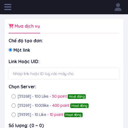
Powered by
Mua dịch vụ
Chế độ tạo đơn:
Một link
Link Hoặc UID:
Chọn Server:
[35268]
- 100 Like -
50 point
Hoạt động
[35269]
- 1000like -
400 point
Hoạt động
[39395]
- 10 Like -
10 point
Hoạt động
Số lượng:
(0 ~ 0)