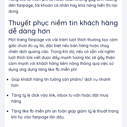
đến fanpage, tài khoản cá nhân hay khả năng hiển thị nội
dung.
Thuyết phục niềm tin khách hàng
dễ dàng hơn
Một trang fanpage với vài trăm lượt thích thường tạo cảm
giác chưa đủ uy tín, đặc biệt nếu bán hàng hoặc chạy
chiến dịch quảng cáo. Trong khi đó, nếu có sẵn vài nghìn
lượt thích bài viết được đẩy mạnh tương tác sẽ gây thiện
cảm mạnh với khách hàng tiềm năng thông qua việc sử
dụng ứ
ng dụng tăng like fb miễn phí:
Giúp khách hàng tin tưởng sản phẩm/ dịch vụ nhanh
hơn.
Tăng tỷ lệ click vào link, inbox tư vấn hoặc đặt mua
hàng.
Tăng like fb miễn phí an toàn g
iúp giảm tỷ lệ thoát trang
khi họ vào fanpage lần đầu.