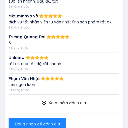
sub lên nhanh, đầy đủ, tốt
2 tháng trước
Mkt.minhvo võ
dịch vụ tốt nhân viên tư vấn nhiệt tình sản phẩm rất ok
2 tháng trước
Trương Quang Đại
5
3 tháng trước
Unknow
rất ok nha tốc độ rất nhanh
6 tháng trước
Phạm Văn Nhật
Lên ngon luon
6 tháng trước
Xem thêm đánh giá
Đăng nhập để đánh giá