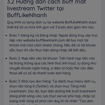
3.2 Hướng dẫn cách buff mắt
livestream Twitter tại
BuffLikeNhanh
Quy trình sử dụng dịch vụ tại website BuffLikeNhanh được
thiết kế tối ưu hóa tinh gọn với 3 bước đơn giản như sau:
Bước 1: Đăng ký và Đăng nhập: Người dùng truy cập trực
tiếp vào website bufflikenhanh.com để tạo một tài
khoản mới một cách nhanh chóng. Nếu đã có tài khoản
sẵn, bạn chỉ cần thực hiện đăng nhập để bắt đầu.
Bước 2: Nạp tiền vào tài khoản: Tiến hành nạp tiền vào
hệ thống thông qua các hình thức linh hoạt, tự động như
chuyển khoản ngân hàng, ví điện tử hoặc thẻ cào điện
thoại để có số dư thanh toán đơn hàng.
Bước 3: Khởi tạo đơn hàng: Tại danh mục menu dịch vụ,
chọn nền tảng X (Twitter) và chọn mục Tăng mắt
Livestream. Sau đó, bạn dán đường link buổi livestream
đang phát sóng vào, lựa chọn server phù hợp, nhập số
lượng mắt cùng số phút cần duy trì rồi nhấn "Tạo đơn