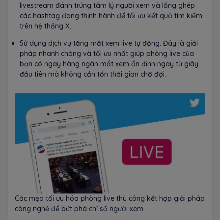
livestream đánh trúng tâm lý người xem và lồng ghép
các hashtag đang thịnh hành để tối ưu kết quả tìm kiếm
trên hệ thống X.
Sử dụng dịch vụ tăng mắt xem live tự động: Đây là giải
pháp nhanh chóng và tối ưu nhất giúp phòng live của
bạn có ngay hàng ngàn mắt xem ổn định ngay từ giây
đầu tiên mà không cần tốn thời gian chờ đợi.
Các mẹo tối ưu hóa phòng live thủ công kết hợp giải pháp
công nghệ để bứt phá chỉ số người xem