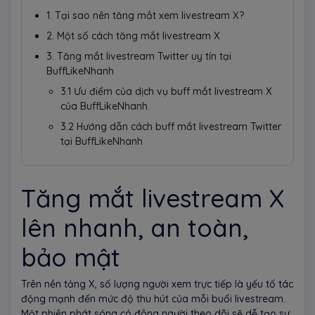
1. Tại sao nên tăng mắt xem livestream X?
2. Một số cách tăng mắt livestream X
3. Tăng mắt livestream Twitter uy tín tại
BuffLikeNhanh
3.1 Ưu điểm của dịch vụ buff mắt livestream X
của BuffLikeNhanh
3.2 Hướng dẫn cách buff mắt livestream Twitter
tại BuffLikeNhanh
Tăng mắt livestream X
lên nhanh, an toàn,
bảo mật
Trên nền tảng X, số lượng người xem trực tiếp là yếu tố tác
động mạnh đến mức độ thu hút của mỗi buổi livestream.
Một phiên phát sóng có đông người theo dõi sẽ dễ tạo sự