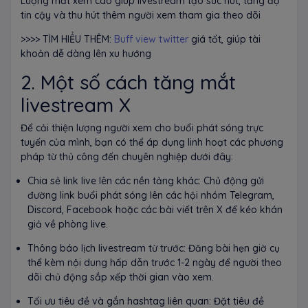
Lượng mắt xem cao giúp livestream tạo sức hút, tăng độ
tin cậy và thu hút thêm người xem tham gia theo dõi
>>>> TÌM HIỂU THÊM:
Buff view twitter
giá tốt, giúp tài
khoản dễ dàng lên xu hướng
2. Một số cách tăng mắt
livestream X
Để cải thiện lượng người xem cho buổi phát sóng trực
tuyến của mình, bạn có thể áp dụng linh hoạt các phương
pháp từ thủ công đến chuyên nghiệp dưới đây:
Chia sẻ link live lên các nền tảng khác: Chủ động gửi
đường link buổi phát sóng lên các hội nhóm Telegram,
Discord, Facebook hoặc các bài viết trên X để kéo khán
giả về phòng live.
Thông báo lịch livestream từ trước: Đăng bài hẹn giờ cụ
thể kèm nội dung hấp dẫn trước 1-2 ngày để người theo
dõi chủ động sắp xếp thời gian vào xem.
Tối ưu tiêu đề và gắn hashtag liên quan: Đặt tiêu đề