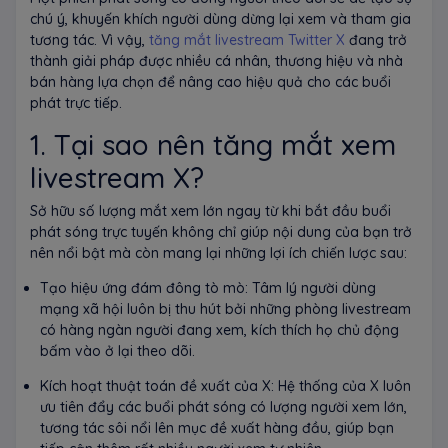
chú ý, khuyến khích người dùng dừng lại xem và tham gia
tương tác. Vì vậy,
tăng mắt livestream Twitter X
đang trở
thành giải pháp được nhiều cá nhân, thương hiệu và nhà
bán hàng lựa chọn để nâng cao hiệu quả cho các buổi
phát trực tiếp.
1. Tại sao nên tăng mắt xem
livestream X?
Sở hữu số lượng mắt xem lớn ngay từ khi bắt đầu buổi
phát sóng trực tuyến không chỉ giúp nội dung của bạn trở
nên nổi bật mà còn mang lại những lợi ích chiến lược sau:
Tạo hiệu ứng đám đông tò mò: Tâm lý người dùng
mạng xã hội luôn bị thu hút bởi những phòng livestream
có hàng ngàn người đang xem, kích thích họ chủ động
bấm vào ở lại theo dõi.
Kích hoạt thuật toán đề xuất của X: Hệ thống của X luôn
ưu tiên đẩy các buổi phát sóng có lượng người xem lớn,
tương tác sôi nổi lên mục đề xuất hàng đầu, giúp bạn