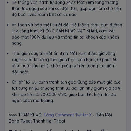
Hệ thống vận hành tự động 24/7: Mắt xem tăng trưởng
thần tốc ngay sau khi cài đặt đơn, giúp bạn làm chủ tiến
độ buổi livestream bất cứ lúc nào.
An toàn và bảo mật tuyệt đối: Hệ thống chạy qua đường
link công khai, KHÔNG CẦN NHẬP MẬT KHẨU, cam kết
bảo mật 100% dữ liệu và thông tin tài khoản của khách
hàng.
Thời gian duy trì mắt ổn định: Mắt xem được giữ vững
xuyên suốt khoảng thời gian bạn lựa chọn (30 phút, 60
phút hoặc lâu hơn), không xảy ra hiện tượng tụt giảm
đột ngột.
Chi phí tối ưu, cạnh tranh tận gốc: Cung cấp mức giá cực
tốt cùng nhiều chương trình ưu đãi lớn như giảm giá 30%
khi nạp tiền từ 200.000 VNĐ, giúp bạn tiết kiệm tối đa
ngân sách marketing.
>>>> THAM KHẢO:
Tăng Comment Twitter X
- Biến Một
Dòng Tweet Thành Hội Thoại