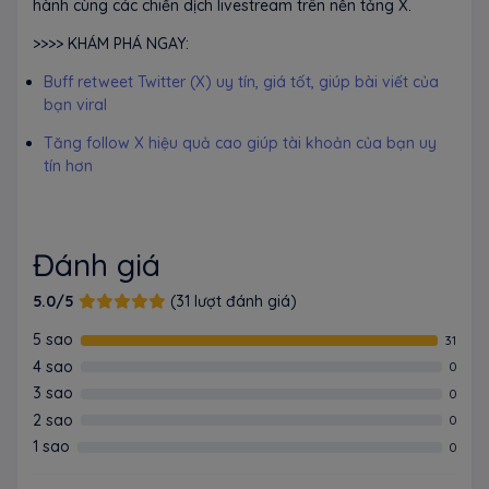
hành cùng các chiến dịch livestream trên nền tảng X.
>>>> KHÁM PHÁ NGAY:
Buff retweet Twitter (X) uy tín, giá tốt, giúp bài viết của
bạn viral
Tăng follow X hiệu quả cao giúp tài khoản của bạn uy
tín hơn
Đánh giá
5.0/5
(31 lượt đánh giá)
5 sao
31
4 sao
0
3 sao
0
2 sao
0
1 sao
0