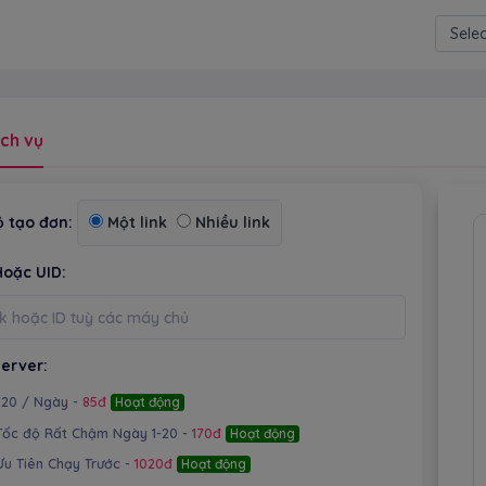
Power
ch vụ
 tạo đơn:
Một link
Nhiều link
Hoặc UID:
erver:
1-20 / Ngày -
85đ
Hoạt động
Tốc độ Rất Chậm Ngày 1-20 -
170đ
Hoạt động
Ưu Tiên Chạy Trước -
1020đ
Hoạt động