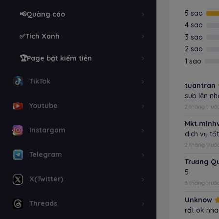
5 sao
📢Quảng cáo
4 sao
✅Tích Xanh
3 sao
2 sao
️🏆Page bật kiếm tiền
1 sao
TikTok
tuantran
sub lên nh
Youtube
2 tháng trướ
Mkt.minh
Instargam
dịch vụ tô
2 tháng trướ
Telegram
Trương Q
5
X(Twitter)
3 tháng trướ
Unknow
Threads
rất ok nha