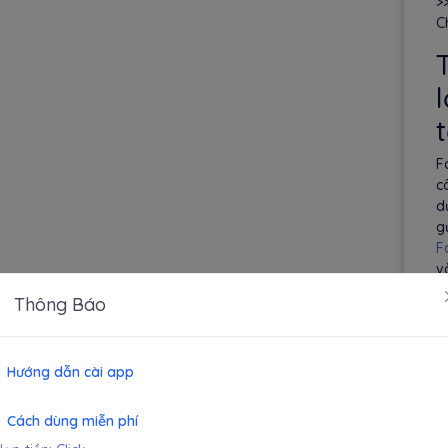
>
C
F
c
d
g
F
v
T
Thông Báo
f
M
Hướng dẫn cài app
m
s
Cách dùng miễn phí
c