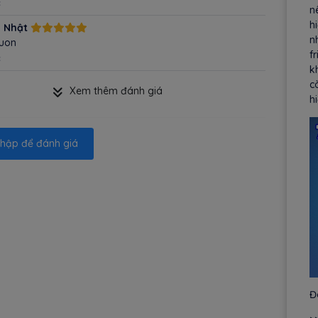
c
n
h
 Nhật
nh
luon
f
c
k
c
Xem thêm đánh giá
h
hập để đánh giá
Đ