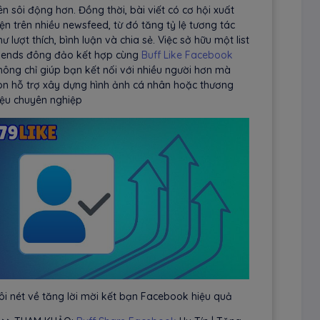
ên sôi động hơn. Đồng thời, bài viết có cơ hội xuất
iện trên nhiều newsfeed, từ đó tăng tỷ lệ tương tác
ư lượt thích, bình luận và chia sẻ. Việc sở hữu một list
riends đông đảo kết hợp cùng
Buff Like Facebook
hông chỉ giúp bạn kết nối với nhiều người hơn mà
òn hỗ trợ xây dựng hình ảnh cá nhân hoặc thương
iệu chuyên nghiệp
ôi nét về tăng lời mời kết bạn Facebook hiệu quả