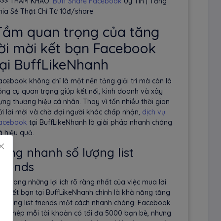
>>> THAM KHẢO:
Buff Share Facebook
Uy Tín | Tăng
hia Sẻ Thật Chỉ Từ 10đ/share
Tầm quan trọng của tăng
lời mời kết bạn Facebook
tại BuffLikeNhanh
acebook không chỉ là một nền tảng giải trí mà còn là
ông cụ quan trọng giúp kết nối, kinh doanh và xây
ựng thương hiệu cá nhân. Thay vì tốn nhiều thời gian
ửi lời mời và chờ đợi người khác chấp nhận,
dịch vụ
acebook
tại BuffLikeNhanh là giải pháp nhanh chóng
à hiệu quả.
ăng nhanh số lượng list
riends
ột trong những lợi ích rõ ràng nhất của việc mua lời
ời kết bạn tại BuffLikeNhanh chính là khả năng tăng
ố lượng list friends một cách nhanh chóng. Facebook
ho phép mỗi tài khoản có tối đa 5000 bạn bè, nhưng