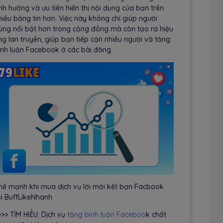
nh hưởng và ưu tiên hiển thị nội dung của bạn trên
hiều bảng tin hơn. Việc này không chỉ giúp người
ùng nổi bật hơn trong cộng đồng mà còn tạo ra hiệu
ng lan truyền, giúp bạn tiếp cận nhiều người và tăng
ình luận Facebook ở các bài đăng.
hế mạnh khi mua dịch vụ lời mời kết bạn Facbook
ại BuffLikeNhanh
>>> TÌM HIỂU: Dịch vụ
tăng bình luận Faceboo
k chất