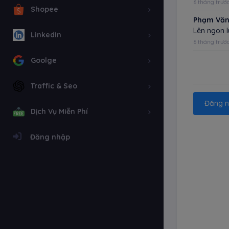
6 tháng trướ
Shopee
Phạm Văn
Lên ngon 
LinkedIn
6 tháng trướ
Goolge
Traffic & Seo
Đăng n
Dịch Vụ Miễn Phí
Đăng nhập