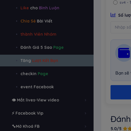
sv4
- 
Like
cho
Bình Luận
Số lư
Chia Sẻ
Bài Viết
thành Viên Nhóm
Đánh Giá 5 Sao
Page
Tăng
Lượt Kết Bạn
Bạn sẽ
checkin
Page
event Facebook
👁️ Mắt lives-View video
⚡ Facebook Vip
Đánh
🔧Mở Khoá FB
5.0/5