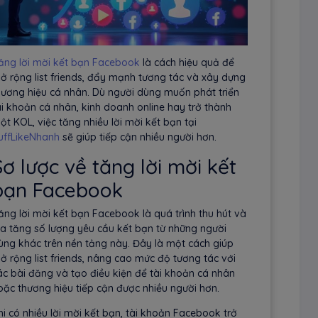
ăng lời mời kết bạn Facebook
là cách hiệu quả để
ở rộng list friends, đẩy mạnh tương tác và xây dựng
hương hiệu cá nhân. Dù người dùng muốn phát triển
ài khoản cá nhân, kinh doanh online hay trở thành
ột KOL, việc tăng nhiều lời mời kết bạn tại
uffLikeNhanh
sẽ giúp tiếp cận nhiều người hơn.
Sơ lược về tăng lời mời kết
bạn Facebook
ăng lời mời kết bạn Facebook là quá trình thu hút và
ia tăng số lượng yêu cầu kết bạn từ những người
ùng khác trên nền tảng này. Đây là một cách giúp
ở rộng list friends, nâng cao mức độ tương tác với
ác bài đăng và tạo điều kiện để tài khoản cá nhân
oặc thương hiệu tiếp cận được nhiều người hơn.
hi có nhiều lời mời kết bạn, tài khoản Facebook trở