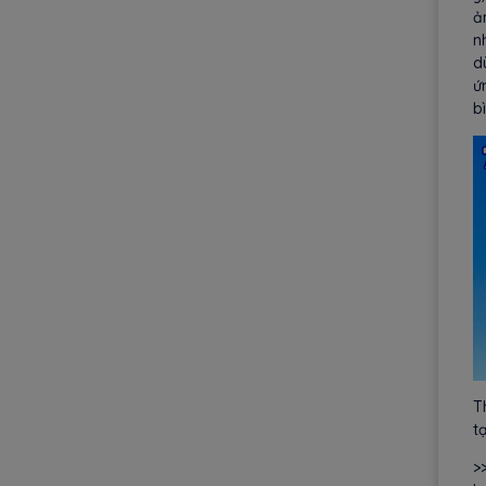
ả
n
d
ứ
b
T
t
>