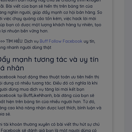
ãi. Bài viết của bạn sẽ hiển thị trên bảng tin của
àng nghìn người, giúp đẩy mạnh cơ hội bán hàng. So
ới việc chạy quảng cáo tốn kém, việc hack lời mời
iúp bạn có được một lượng khách hàng tự nhiên, tạo
a lợi nhuận bền vững hơn.
>>> TÌM HIỂU: Dịch vụ
Buff Follow Facebook
uy tín,
ăng nhanh người dùng thật
ẩy mạnh tương tác và uy tín
cá nhân
acebook hoạt động theo thuật toán ưu tiên hiển thị
ội dung có nhiều tương tác. Điều đó có nghĩa là khi
gười dùng mua dịch vụ tăng lời mời kết bạn
acebook tại BuffLikeNhanh, bài đăng của bạn sẽ
uất hiện trên bảng tin của nhiều người hơn. Từ đó,
âng cao khả năng nhận được lượt thích, bình luận và
ia sẻ.
hi tài khoản thường xuyên có bài viết thu hút sự chú
, Facebook sẽ đánh giá bạn là một người dùng có