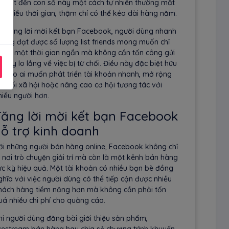
ể đạt đến con số này một cách tự nhiên thường mất
ất nhiều thời gian, thậm chí có thể kéo dài hàng năm.
ới tăng lời mời kết bạn Facebook, người dùng nhanh
hóng đạt được số lượng list friends mong muốn chỉ
rong một thời gian ngắn mà không cần tốn công gửi
ời hay lo lắng về việc bị từ chối. Điều này đặc biệt hữu
ch cho ai muốn phát triển tài khoản nhanh, mở rộng
ết nối xã hội hoặc nâng cao cơ hội tương tác với
hiều người hơn.
ăng lời mời kết bạn Facebook
ỗ trợ kinh doanh
ới những người bán hàng online, Facebook không chỉ
à nơi trò chuyện giải trí mà còn là một kênh bán hàng
ực kỳ hiệu quả. Một tài khoản có nhiều bạn bè đồng
ghĩa với việc người dùng có thể tiếp cận được nhiều
hách hàng tiềm năng hơn mà không cần phải tốn
uá nhiều chi phí cho quảng cáo.
hi người dùng đăng bài giới thiệu sản phẩm,
ivestream bán hàng hay chia sẻ chương trình khuyến