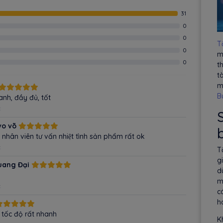
31
0
0
T
0
m
0
t
t
m
B
anh, đầy đủ, tốt
c
vo võ
́t nhân viên tư vấn nhiệt tình sản phẩm rất ok
c
T
g
uang Đại
d
m
c
c
h
 tốc độ rất nhanh
K