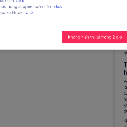
ạp tiền:
Click
đ
ua hàng shopee hoàn tiền :
click
r
ạp xu tiktok :
click
V
c
t
l
Không hiển thị lại trong 2 giờ
í
k
n
T
h
V
l
c
n
k
q
K
l