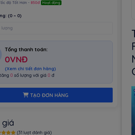
Tốc độ Tốt Hơn -
850đ
Hoạt động
ợng:
(0 ~ 0)
Tổng thanh toán:
0
VNĐ
(Xem chi tiết đơn hàng)
 tăng
0
số lượng với giá
0
đ
TẠO ĐƠN HÀNG
 giá
(31 lượt đánh giá)