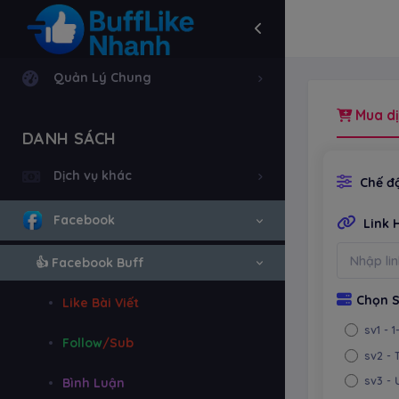
Quản Lý Chung
Mua dị
DANH SÁCH
Dịch vụ khác
Chế độ
Facebook
Link 
👍 Facebook Buff
Chọn S
Like Bài Viết
sv1
- 
Follow
/Sub
sv2
- 
sv3
- 
Bình Luận