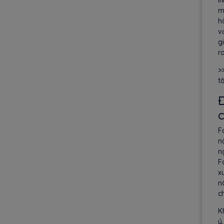
m
h
v
g
r
>
t
Đ
F
n
n
F
x
n
ch
K
ý