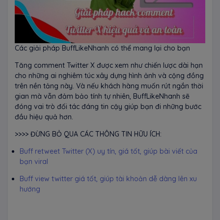
Các giải pháp BuffLikeNhanh có thể mang lại cho bạn
Tăng comment Twitter X được xem như chiến lược dài hạn
cho những ai nghiêm túc xây dựng hình ảnh và cộng đồng
trên nền tảng này. Và nếu khách hàng muốn rút ngắn thời
gian mà vẫn đảm bảo tính tự nhiên, BuffLikeNhanh sẽ
đóng vai trò đối tác đáng tin cậy giúp bạn đi những bước
đầu hiệu quả hơn.
>>>> ĐỪNG BỎ QUA CÁC THÔNG TIN HỮU ÍCH:
Buff retweet Twitter (X) uy tín, giá tốt, giúp bài viết của
bạn viral
Buff view twitter giá tốt, giúp tài khoản dễ dàng lên xu
hướng