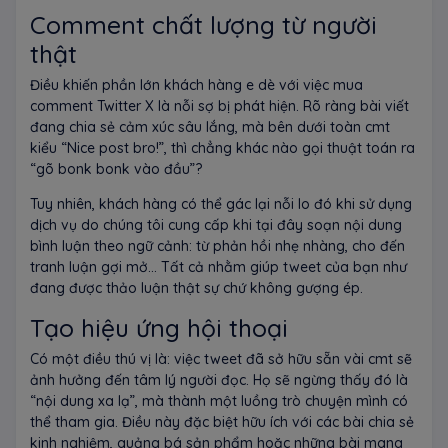
Comment chất lượng từ người
thật
Điều khiến phần lớn khách hàng e dè với việc mua
comment Twitter X là nỗi sợ bị phát hiện. Rõ ràng bài viết
đang chia sẻ cảm xúc sâu lắng, mà bên dưới toàn cmt
kiểu “Nice post bro!”, thì chẳng khác nào gọi thuật toán ra
“gõ bonk bonk vào đầu”?
Tuy nhiên, khách hàng có thể gác lại nỗi lo đó khi sử dụng
dịch vụ do chúng tôi cung cấp khi tại đây soạn nội dung
bình luận theo ngữ cảnh: từ phản hồi nhẹ nhàng, cho đến
tranh luận gợi mở... Tất cả nhằm giúp tweet của bạn như
đang được thảo luận thật sự chứ không gượng ép.
Tạo hiệu ứng hội thoại
Có một điều thú vị là: việc tweet đã sở hữu sẵn vài cmt sẽ
ảnh hưởng đến tâm lý người đọc. Họ sẽ ngừng thấy đó là
“nội dung xa lạ”, mà thành một luồng trò chuyện mình có
thể tham gia. Điều này đặc biệt hữu ích với các bài chia sẻ
kinh nghiệm, quảng bá sản phẩm hoặc những bài mang