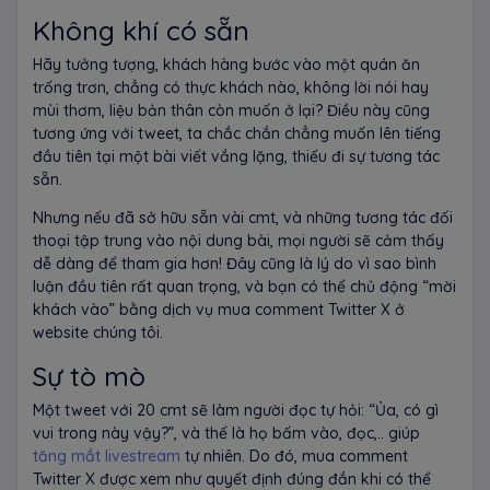
Không khí có sẵn
Hãy tưởng tượng, khách hàng bước vào một quán ăn
trống trơn, chẳng có thực khách nào, không lời nói hay
mùi thơm, liệu bản thân còn muốn ở lại? Điều này cũng
tương ứng với tweet, ta chắc chắn chẳng muốn lên tiếng
đầu tiên tại một bài viết vắng lặng, thiếu đi sự tương tác
sẵn.
Nhưng nếu đã sở hữu sẵn vài cmt, và những tương tác đối
thoại tập trung vào nội dung bài, mọi người sẽ cảm thấy
dễ dàng để tham gia hơn! Đây cũng là lý do vì sao bình
luận đầu tiên rất quan trọng, và bạn có thể chủ động “mời
khách vào” bằng dịch vụ mua comment Twitter X ở
website chúng tôi.
Sự tò mò
Một tweet với 20 cmt sẽ làm người đọc tự hỏi: “Ủa, có gì
vui trong này vậy?”, và thế là họ bấm vào, đọc,.. giúp
tăng mắt livestream
tự nhiên. Do đó, mua comment
Twitter X được xem như quyết định đúng đắn khi có thể