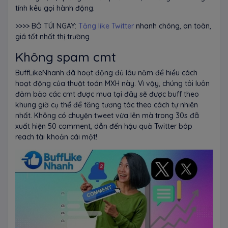
tính kêu gọi hành động.
>>>> BỎ TÚI NGAY:
Tăng like Twitter
nhanh chóng, an toàn,
giá tốt nhất thị trường
Không spam cmt
BuffLikeNhanh đã hoạt động đủ lâu năm để hiểu cách
hoạt động của thuật toán MXH này. Vì vậy, chúng tôi luôn
đảm bảo các cmt được mua tại đây sẽ được buff theo
khung giờ cụ thể để tăng tương tác theo cách tự nhiên
nhất. Không có chuyện tweet vừa lên mà trong 30s đã
xuất hiện 50 comment, dẫn đến hậu quả Twitter bóp
reach tài khoản cái một!