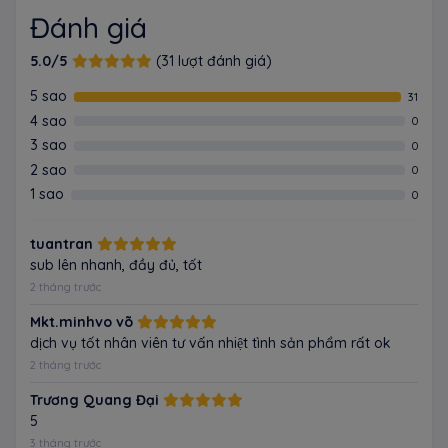
Đánh giá
5.0/5
(31 lượt đánh giá)
5 sao
31
4 sao
0
3 sao
0
2 sao
0
1 sao
0
tuantran
sub lên nhanh, đầy đủ, tốt
2 tháng trước
Mkt.minhvo võ
dịch vụ tốt nhân viên tư vấn nhiệt tình sản phẩm rất ok
2 tháng trước
Trương Quang Đại
5
3 tháng trước