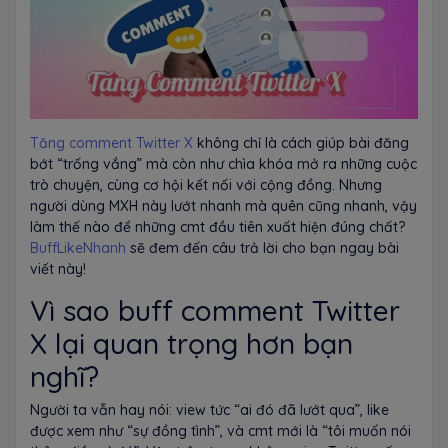
Tăng comment Twitter X
không chỉ là cách giúp bài đăng
bớt “trống vắng” mà còn như chìa khóa mở ra những cuộc
trò chuyện, cùng cơ hội kết nối với cộng đồng. Nhưng
người dùng MXH này lướt nhanh mà quên cũng nhanh, vậy
làm thế nào để những cmt đầu tiên xuất hiện đúng chất?
BuffLikeNhanh
sẽ đem đến câu trả lời cho bạn ngay bài
viết này!
Vì sao buff comment Twitter
X lại quan trọng hơn bạn
nghĩ?
Người ta vẫn hay nói: view tức “ai đó đã lướt qua”, like
được xem như “sự đồng tình”, và cmt mới là “tôi muốn nói