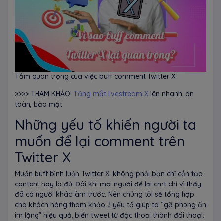
Tầm quan trọng của việc buff comment Twitter X
>>>> THAM KHẢO:
Tăng mắt livestream X
lên nhanh, an
toàn, bảo mật
Những yếu tố khiến người ta
muốn để lại comment trên
Twitter X
Muốn buff bình luận Twitter X, không phải bạn chỉ cần tạo
content hay là đủ. Đôi khi mọi người để lại cmt chỉ vì thấy
đã có người khác làm trước. Nên chúng tôi sẽ tổng hợp
cho khách hàng tham khảo 3 yếu tố giúp ta “gỡ phong ấn
im lặng” hiệu quả, biến tweet từ độc thoại thành đối thoại: