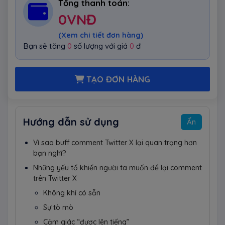
Tổng thanh toán:
0
VNĐ
(Xem chi tiết đơn hàng)
Bạn sẽ tăng
0
số lượng với giá
0
đ
TẠO ĐƠN HÀNG
Hướng dẫn sử dụng
Ẩn
Vì sao buff comment Twitter X lại quan trọng hơn
bạn nghĩ?
Những yếu tố khiến người ta muốn để lại comment
trên Twitter X
Không khí có sẵn
Sự tò mò
Cảm giác “được lên tiếng”