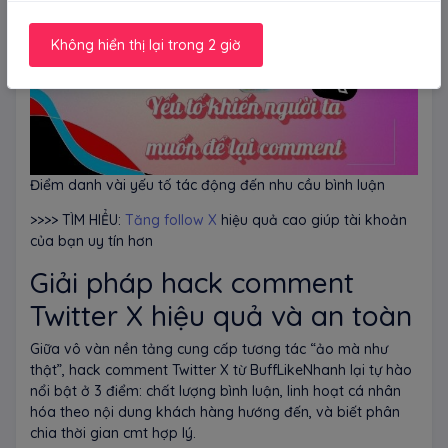
Không hiển thị lại trong 2 giờ
Điểm danh vài yếu tố tác động đến nhu cầu bình luận
>>>> TÌM HIỂU:
Tăng follow X
hiệu quả cao giúp tài khoản
của bạn uy tín hơn
Giải pháp hack comment
Twitter X hiệu quả và an toàn
Giữa vô vàn nền tảng cung cấp tương tác “ảo mà như
thật”, hack comment Twitter X từ BuffLikeNhanh lại tự hào
nổi bật ở 3 điểm: chất lượng bình luận, linh hoạt cá nhân
hóa theo nội dung khách hàng hướng đến, và biết phân
chia thời gian cmt hợp lý.