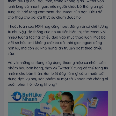
thêm điều gì đó”. Vậy trên, trong không gian Twitter vốn
lạnh lùng và nhanh gọn, nếu người khác bỏ thời gian gõ
từng chữ để tăng comment cho tweet của bạn. Điều đó
cho thấy chủ bài đã thực sự chạm được họ.
Thuật toán của MXH này cũng hoạt động với cơ chế tương
tự như vậy. Hệ thống của nó ưu tiên hiển thị các tweet với
nhiều tương tác hai chiều dựa vào mục thảo luận. Một bài
viết sở hữu cmt không chỉ kéo dài thời gian người dùng
nán lại, mà còn đủ khả năng lan truyền post theo chiều
sâu.
Và với những ai đang xây dựng thương hiệu cá nhân, sản
phẩm hay bán hàng, dịch vụ Twitter X cũng có thể tăng tín
nhiệm cho bản thân. Bạn biết đấy, làm gì có ai muốn sử
dụng dịch vụ hay sản phẩm từ một tài khoản mà chẳng ai
buồn phản hồi, đúng không?