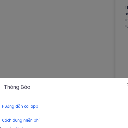
T
h
c
cụ
Thông Báo
Hướng dẫn cài app
Cách dùng miễn phí