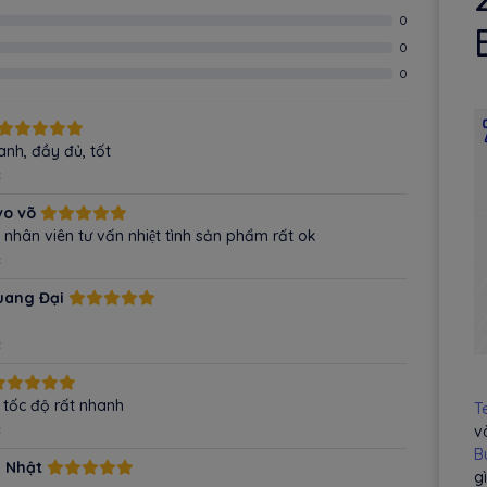
0
0
0
anh, đầy đủ, tốt
c
vo võ
́t nhân viên tư vấn nhiệt tình sản phẩm rất ok
c
uang Đại
c
 tốc độ rất nhanh
T
c
v
B
 Nhật
g