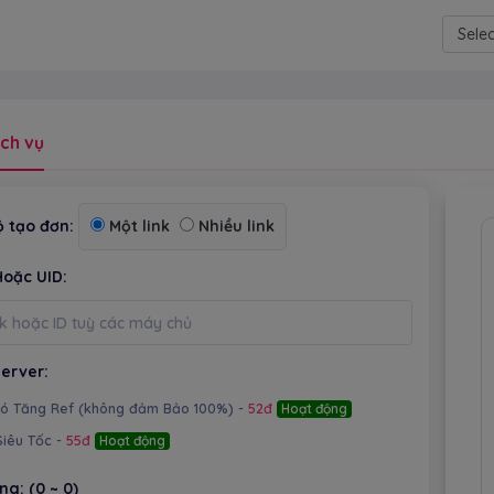
Power
ch vụ
 tạo đơn:
Một link
Nhiều link
Hoặc UID:
erver:
Có Tăng Ref (không đảm Bảo 100%) -
52đ
Hoạt động
Siêu Tốc -
55đ
Hoạt động
ợng:
(0 ~ 0)