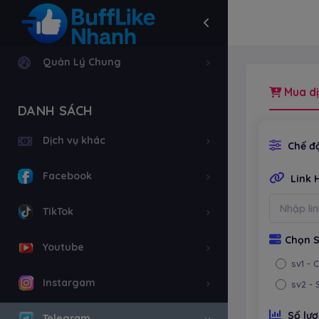
Quản Lý Chung
Mua dị
DANH SÁCH
Dịch vụ khác
Chế độ
Facebook
Link 
TikTok
Chọn S
Youtube
sv1
- 
Instargam
sv2
- 
Số lư
Telegram