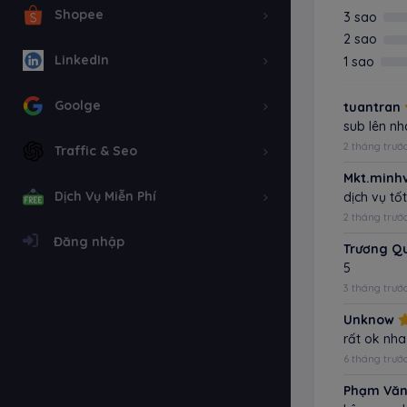
Shopee
3 sao
2 sao
LinkedIn
1 sao
Goolge
tuantran
sub lên nh
2 tháng trướ
Traffic & Seo
Mkt.minh
Dịch Vụ Miễn Phí
dịch vụ tô
2 tháng trướ
Đăng nhập
Trương Q
5
3 tháng trướ
Unknow
rất ok nha
6 tháng trướ
Phạm Văn