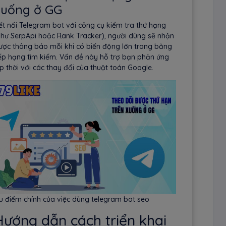
xuống ở GG
ết nối Telegram bot với công cụ kiểm tra thứ hạng
như SerpApi hoặc Rank Tracker), người dùng sẽ nhận
ược thông báo mỗi khi có biến động lớn trong bảng
ếp hạng tìm kiếm. Vấn đề này hỗ trợ bạn phản ứng
ịp thời với các thay đổi của thuật toán Google.
u điểm chính của việc dùng telegram bot seo
Hướng dẫn cách triển khai