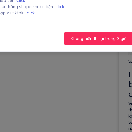
ạp tiền:
Click
ua hàng shopee hoàn tiền :
click
ạp xu tiktok :
click
Không hiển thị lại trong 2 giờ
V
V
t
k
S
n