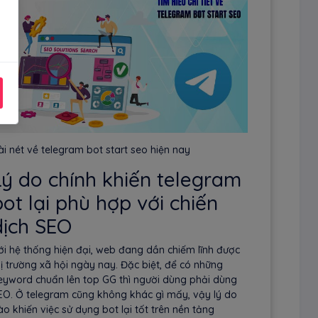
ài nét về telegram bot start seo hiện nay
Lý do chính khiến telegram
bot lại phù hợp với chiến
dịch SEO
ới hệ thống hiện đại, web đang dần chiếm lĩnh được
hị trường xã hội ngày nay. Đặc biệt, để có những
eyword chuẩn lên top GG thì người dùng phải dùng
EO. Ở telegram cũng không khác gì mấy, vậy lý do
ào khiến việc sử dụng bot lại tốt trên nền tảng