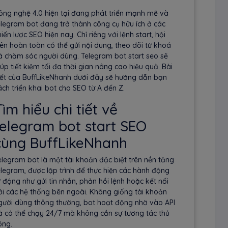
ông nghệ 4.0 hiện tại đang phát triển mạnh mẽ và
elegram bot đang trở thành công cụ hữu ích ở các
iến lược SEO hiện nay. Chỉ riêng với lệnh start, hội
iên hoàn toàn có thể gửi nội dung, theo dõi từ khoá
à chăm sóc người dùng. Telegram bot start seo sẽ
iúp tiết kiệm tối đa thời gian nâng cao hiệu quả. Bài
iết của BuffLikeNhanh dưới đây sẽ hướng dẫn bạn
ách triển khai bot cho SEO từ A đến Z.
ìm hiểu chi tiết về
telegram bot start SEO
cùng BuffLikeNhanh
elegram bot là một tài khoản đặc biệt trên nền tảng
elegram, được lập trình để thực hiện các hành động
ự động như gửi tin nhắn, phản hồi lệnh hoặc kết nối
ới các hệ thống bên ngoài. Không giống tài khoản
gười dùng thông thường, bot hoạt động nhờ vào API
à có thể chạy 24/7 mà không cần sự tương tác thủ
ông.