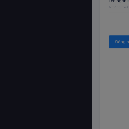
Lên ngon 
6 tháng trướ
Đăng n