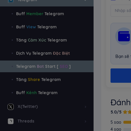
Buff
Member
Telegram
Buff
View
Telegram
Tăng
Cảm Xúc
Telegram
Dịch Vụ Telegram
Đặc Biệt
Bạn sẽ
Telegram
Bot
Start [
SEO
]
Tăng
Share
Telegram
Buff
Kênh
Telegram
Đánh
X(Twitter)
5.0/5
Threads
5 sao
4 sao