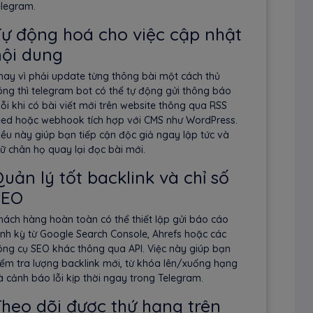
elegram.
ự động hoá cho việc cập nhật
nội dung
hay vì phải update từng thông bài một cách thủ
ông thì telegram bot có thể tự động gửi thông báo
ỗi khi có bài viết mới trên website thông qua RSS
eed hoặc webhook tích hợp với CMS như WordPress.
iều này giúp bạn tiếp cận độc giả ngay lập tức và
iữ chân họ quay lại đọc bài mới.
uản lý tốt backlink và chỉ số
SEO
hách hàng hoàn toàn có thể thiết lập gửi báo cáo
ịnh kỳ từ Google Search Console, Ahrefs hoặc các
ông cụ SEO khác thông qua API. Việc này giúp bạn
iểm tra lượng backlink mới, từ khóa lên/xuống hạng
à cảnh báo lỗi kịp thời ngay trong Telegram.
heo dõi được thứ hạng trên