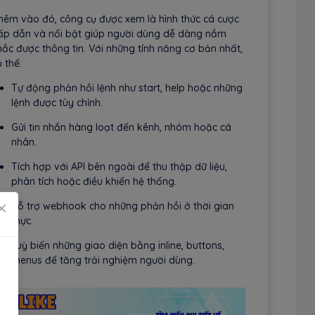
hêm vào đó, công cụ được xem là hình thức cá cược
ấp dẫn và nổi bật giúp người dùng dễ dàng nắm
hắc được thông tin. Với những tính năng cơ bản nhất,
 thể:
Tự động phản hồi lệnh như start, help hoặc những
lệnh được tùy chỉnh.
Gửi tin nhắn hàng loạt đến kênh, nhóm hoặc cá
nhân.
Tích hợp với API bên ngoài để thu thập dữ liệu,
phân tích hoặc điều khiển hệ thống.
Hỗ trợ webhook cho những phản hồi ở thời gian
thực.
Tuỳ biến những giao diện bằng inline, buttons,
menus để tăng trải nghiệm người dùng.