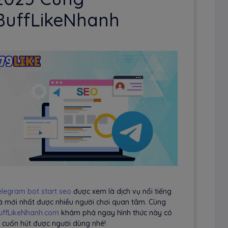
BuffLikeNhanh
elegram bot start seo
được xem là dịch vụ nổi tiếng
à mới nhất được nhiều người chơi quan tâm. Cùng
uffLikeNhanh.com
khám phá ngay hình thức này có
ì cuốn hút được người dùng nhé!