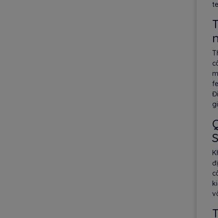
t
T
T
c
m
f
Đ
g
Q
K
đ
c
k
v
T