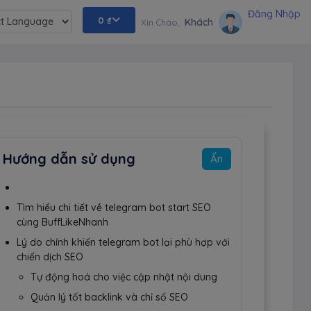
Đăng Nhập
0
₫
Khách
Xin Chào,
ed by
Hướng dẫn sử dụng
Ẩn
Tìm hiểu chi tiết về telegram bot start SEO
cùng BuffLikeNhanh
Lý do chính khiến telegram bot lại phù hợp với
chiến dịch SEO
Tự động hoá cho việc cập nhật nội dung
Quản lý tốt backlink và chỉ số SEO