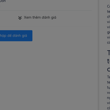
luon
C
c
t
ch
Xem thêm đánh giá
v
v
g
hập để đánh giá
v
c
T
T
t
t
v
n
v
c