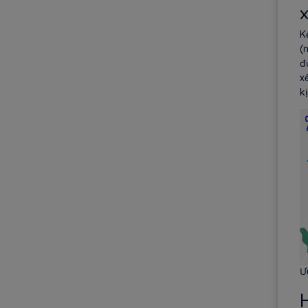
K
(
đ
x
k
Ư