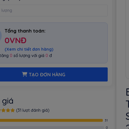
Tổng thanh toán:
0
VNĐ
(Xem chi tiết đơn hàng)
 tăng
0
số lượng với giá
0
đ
TẠO ĐƠN HÀNG
 giá
(31 lượt đánh giá)
31
0